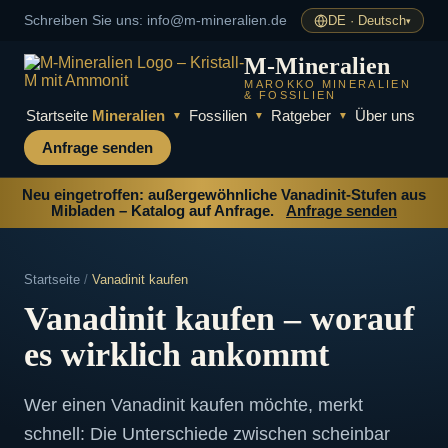
Schreiben Sie uns
: info@m-mineralien.de
DE · Deutsch
▾
M-Mineralien
MAROKKO MINERALIEN
& FOSSILIEN
Startseite
Mineralien
Fossilien
Ratgeber
Über uns
▼
▼
▼
Anfrage senden
Neu eingetroffen: außergewöhnliche Vanadinit-Stufen aus
Mibladen – Katalog auf Anfrage.
Anfrage senden
Startseite
/
Vanadinit kaufen
Vanadinit kaufen – worauf
es wirklich ankommt
Wer einen Vanadinit kaufen möchte, merkt
schnell: Die Unterschiede zwischen scheinbar